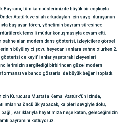
k Bayramı, tüm kampüslerimizde büyük bir coşkuyla
Önder Atatürk ve silah arkadaşları için saygı duruşunun
sıyla başlayan tören, yönetimin bayram süresince
ürdürülerek temsili müdür konuşmasıyla devam etti.
n sahne alan modern dans gösterisi, izleyicilere görsel
lerinin büyüleyici şovu heyecanlı anlara sahne olurken 2.
gösterisi de keyifli anlar yaşatarak izleyenleri
encilerimizin sergilediği birbirinden güzel modern
performansı ve bando gösterisi de büyük beğeni topladı.
mizin Kurucusu Mustafa Kemal Atatürk'ün izinde,
tılımlarına öncülük yapacak, kalpleri sevgiyle dolu,
bağlı, varlıklarıyla hayatımıza neşe katan, geleceğimizin
lamlı bayramını kutluyoruz.