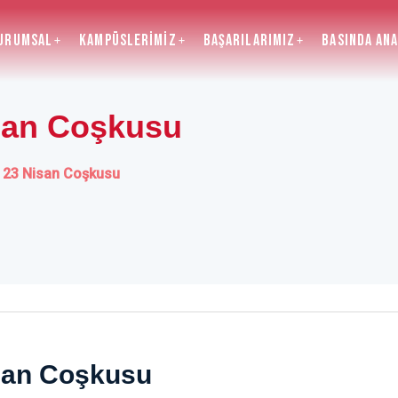
urumsal
Kampüslerimiz
BAŞARILARIMIZ
Basında An
san Coşkusu
 23 Nisan Coşkusu
san Coşkusu