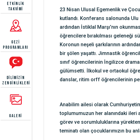
ETKINLIK
TAKVIMI
23 Nisan Ulusal Egemenlik ve Çocu
kutlandı. Konferans salonunda Ulu 
ardından İstiklal Marşı'nın okunma
öğrencilere bırakılması geleneği s
GEZI
Koronun neşeli şarkılarının ardında
PROGRAMLARI
bir şölen yaşattı. Jimnastik öğrenci
sınıf öğrencilerinin İngilizce drama 
gülümsetti. İlkokul ve ortaokul öğr
DILIMIZIN
danslar, ritim orff öğrencilerinin 
ZENGINLIKLERI
Anabilim ailesi olarak Cumhuriyeti
toplumumuzun her alanındaki ileri a
GALERI
görev ve sorumluluklarına yürekten 
teminatı olan çocuklarımızın bu an