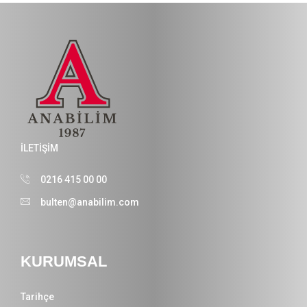
İLETİŞİM
0216 415 00 00
bulten@anabilim.com
KURUMSAL
Tarihçe