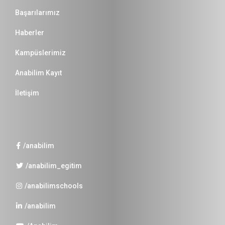
Başarılarımız
Haberler
Kampüslerimiz
Anabilim Kayıt
İletişim
/anabilim
/anabilim_egitim
/anabilimschools
/anabilim